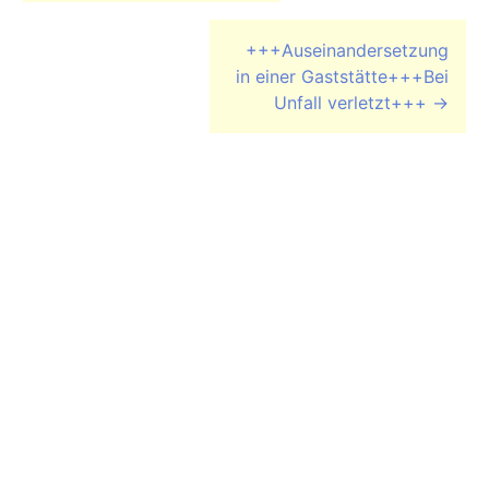
+++Auseinandersetzung
in einer Gaststätte+++Bei
Unfall verletzt+++
→