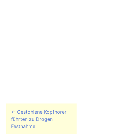
Beitrags-Navigation
←
Gestohlene Kopfhörer
führten zu Drogen –
Festnahme