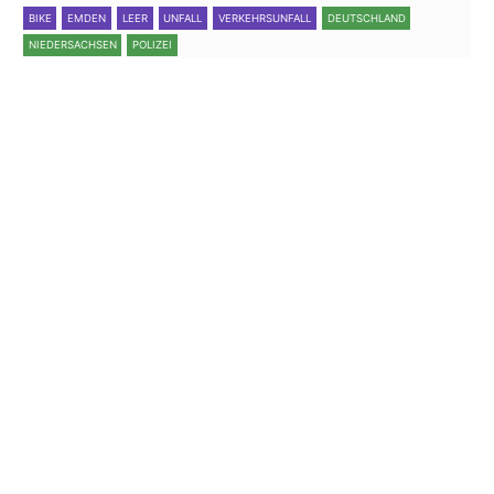
BIKE
EMDEN
LEER
UNFALL
VERKEHRSUNFALL
DEUTSCHLAND
NIEDERSACHSEN
POLIZEI