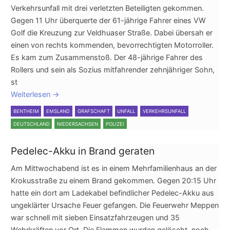
Verkehrsunfall mit drei verletzten Beteiligten gekommen.
Gegen 11 Uhr überquerte der 61-jährige Fahrer eines VW
Golf die Kreuzung zur Veldhuaser Straße. Dabei übersah er
einen von rechts kommenden, bevorrechtigten Motorroller.
Es kam zum Zusammenstoß. Der 48-jährige Fahrer des
Rollers und sein als Sozius mitfahrender zehnjähriger Sohn,
st
Weiterlesen
→
BENTHEIM
EMSLAND
GRAFSCHAFT
UNFALL
VERKEHRSUNFALL
DEUTSCHLAND
NIEDERSACHSEN
POLIZEI
Pedelec-Akku in Brand geraten
Am Mittwochabend ist es in einem Mehrfamilienhaus an der
Krokusstraße zu einem Brand gekommen. Gegen 20:15 Uhr
hatte ein dort am Ladekabel befindlicher Pedelec-Akku aus
ungeklärter Ursache Feuer gefangen. Die Feuerwehr Meppen
war schnell mit sieben Einsatzfahrzeugen und 35
Wehrkräften vor Ort. Die Flammen wurden gelöscht, noch