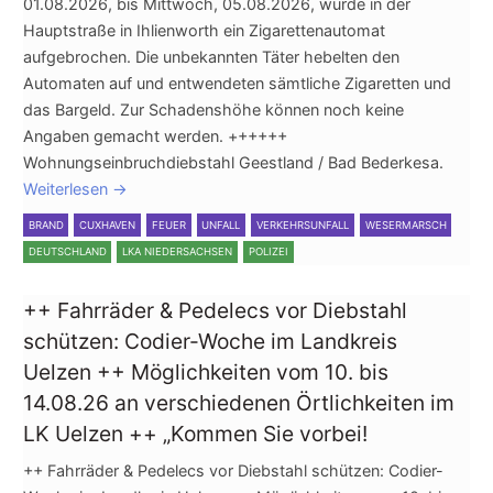
01.08.2026, bis Mittwoch, 05.08.2026, wurde in der
Hauptstraße in Ihlienworth ein Zigarettenautomat
aufgebrochen. Die unbekannten Täter hebelten den
Automaten auf und entwendeten sämtliche Zigaretten und
das Bargeld. Zur Schadenshöhe können noch keine
Angaben gemacht werden. ++++++
Wohnungseinbruchdiebstahl Geestland / Bad Bederkesa.
Weiterlesen
→
BRAND
CUXHAVEN
FEUER
UNFALL
VERKEHRSUNFALL
WESERMARSCH
DEUTSCHLAND
LKA NIEDERSACHSEN
POLIZEI
++ Fahrräder & Pedelecs vor Diebstahl
schützen: Codier-Woche im Landkreis
Uelzen ++ Möglichkeiten vom 10. bis
14.08.26 an verschiedenen Örtlichkeiten im
LK Uelzen ++ „Kommen Sie vorbei!
++ Fahrräder & Pedelecs vor Diebstahl schützen: Codier-