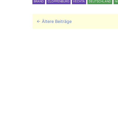
BRAND
CLOPPENBURG
VECHTA
DEUTSCHLAND
N
Beitrags-Navigation
←
Ältere Beiträge