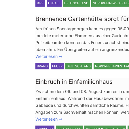
BIKE
UNFALL
DEUTSCHLAND
NORDRHEIN-WESTFAL
Brennende Gartenhütte sorgt fü
Am frühen Sonntagmorgen kam es gegen 05:00 Uh
meldete meterhohe Flammen aus einer Gartenhü
Polizeibeamten konnten das Feuer zunächst eind
übernahm. Ein Übergreifen auf ein angrenzende
Weiterlesen
→
BRAND
FEUER
DEUTSCHLAND
NORDRHEIN-WESTFA
Einbruch in Einfamilienhaus
Zwischen dem 06. und 08. August kam es in der 
Einfamilienhaus. Während der Hausbewohner im U
Gebäude und durchwühlten sämtliche Räume. Hin
Angaben zum Sachverhalt machen können, werd
Weiterlesen
→
EINBRUCH
DEUTSCHLAND
NORDRHEIN-WESTFALEN