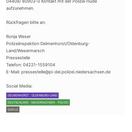
04408/ 80903-0 Kontakt mit der Polizei Hude
aufzunehmen.
Rückfragen bitte an:
Ronja Weser
Polizeiinspektion Delme
nhorst/Oldenburg-
Land/Wesermarsch
Pressestelle
Telefon: 04221-1559104
E-Mail: pressestelle@pi-del.polizei.niedersachsen.de
Social Media:
DELMENHORST
OLDENBURG-LAND
DEUTSCHLAND
NIEDERSACHSEN
POLIZEI
QUELLE