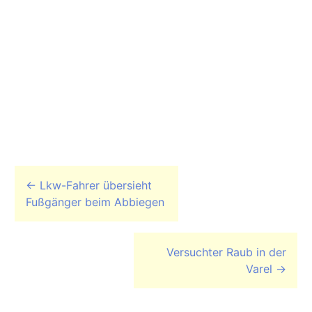
Beitrags-Navigation
←
Lkw-Fahrer übersieht
Fußgänger beim Abbiegen
Versuchter Raub in der
Varel
→