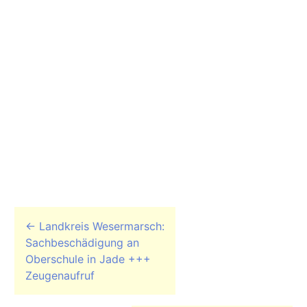
Beitrags-Navigation
←
Landkreis Wesermarsch:
Sachbeschädigung an
Oberschule in Jade +++
Zeugenaufruf