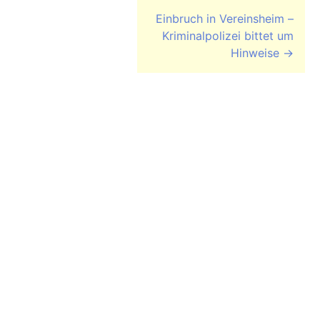
Einbruch in Vereinsheim –
Kriminalpolizei bittet um
Hinweise
→