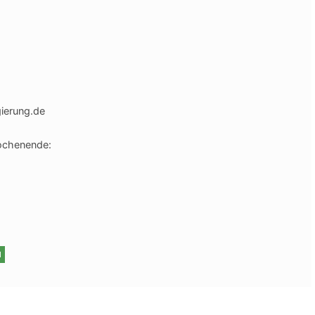
gierung.de
ochenende:
I