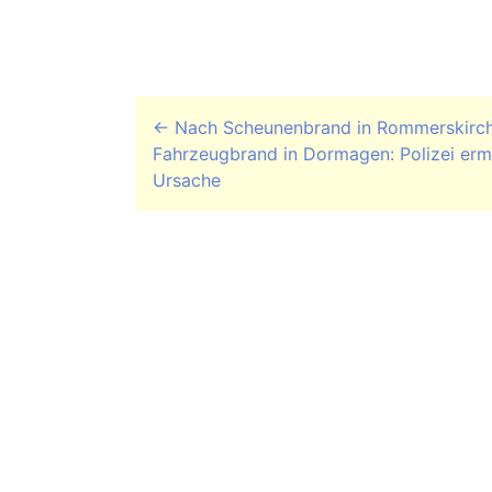
Beitrags-Navigation
←
Nach Scheunenbrand in Rommerskirc
Fahrzeugbrand in Dormagen: Polizei ermi
Ursache