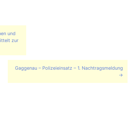
hen und
ttelt zur
Gaggenau – Polizeieinsatz – 1. Nachtragsmeldung
→