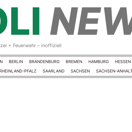
LI
NE
ei + Feuerwehr – inoffiziell
Springe zum Inhalt
RN
BERLIN
BRANDENBURG
BREMEN
HAMBURG
HESSEN
RHEINLAND-PFALZ
SAARLAND
SACHSEN
SACHSEN-ANHAL