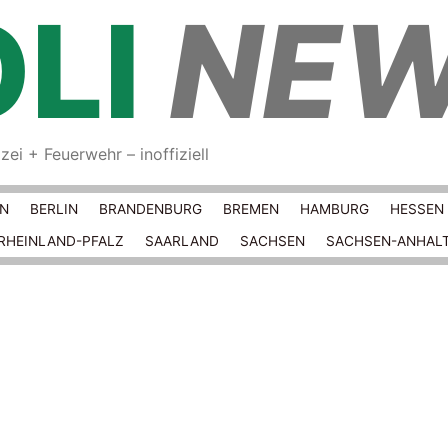
LI
NE
ei + Feuerwehr – inoffiziell
Springe zum Inhalt
RN
BERLIN
BRANDENBURG
BREMEN
HAMBURG
HESSEN
RHEINLAND-PFALZ
SAARLAND
SACHSEN
SACHSEN-ANHAL