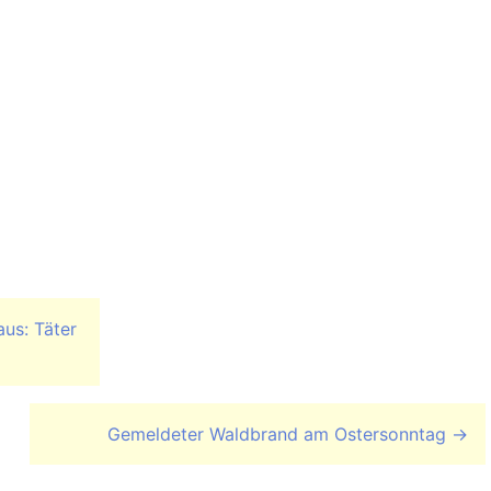
aus: Täter
Gemeldeter Waldbrand am Ostersonntag
→