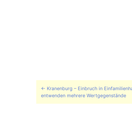
Beitrags-Navigation
←
Kranenburg – Einbruch in Einfamilienh
entwenden mehrere Wertgegenstände