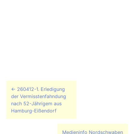
Beitrags-Navigation
←
260412-1. Erledigung
der Vermisstenfahndung
nach 52-Jährigem aus
Hamburg-Eißendorf
Medieninfo Nordschwaben