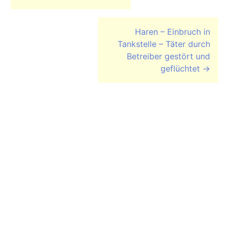
Haren – Einbruch in
Tankstelle – Täter durch
Betreiber gestört und
geflüchtet
→