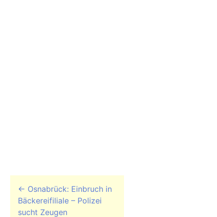
Beitrags-Navigation
←
Osnabrück: Einbruch in
Bäckereifiliale – Polizei
sucht Zeugen