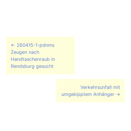
Beitrags-Navigation
←
260415-1-pdnms
Zeugen nach
Handtaschenraub in
Rendsburg gesucht
Verkehrsunfall mit
umgekipptem Anhänger
→