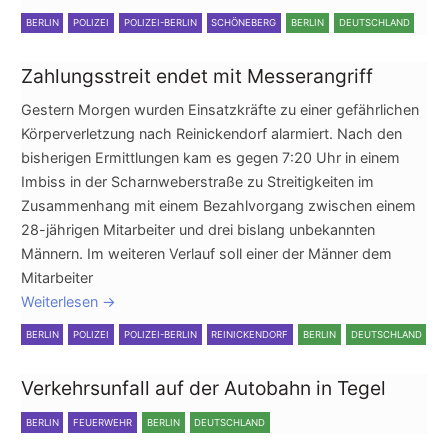
BERLIN
POLIZEI
POLIZEI-BERLIN
SCHÖNEBERG
BERLIN
DEUTSCHLAND
Zahlungsstreit endet mit Messerangriff
Gestern Morgen wurden Einsatzkräfte zu einer gefährlichen
Körperverletzung nach Reinickendorf alarmiert. Nach den
bisherigen Ermittlungen kam es gegen 7:20 Uhr in einem
Imbiss in der Scharnweberstraße zu Streitigkeiten im
Zusammenhang mit einem Bezahlvorgang zwischen einem
28-jährigen Mitarbeiter und drei bislang unbekannten
Männern. Im weiteren Verlauf soll einer der Männer dem
Mitarbeiter
Weiterlesen
→
BERLIN
POLIZEI
POLIZEI-BERLIN
REINICKENDORF
BERLIN
DEUTSCHLAND
Verkehrsunfall auf der Autobahn in Tegel
BERLIN
FEUERWEHR
BERLIN
DEUTSCHLAND