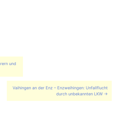
rern und
Vaihingen an der Enz – Enzweihingen: Unfallflucht
durch unbekannten LKW
→