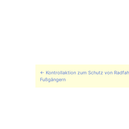
Beitrags-Navigation
←
Kontrollaktion zum Schutz von Radfah
Fußgängern