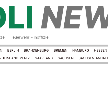
LI
NE
ei + Feuerwehr – inoffiziell
Springe zum Inhalt
RN
BERLIN
BRANDENBURG
BREMEN
HAMBURG
HESSEN
RHEINLAND-PFALZ
SAARLAND
SACHSEN
SACHSEN-ANHAL