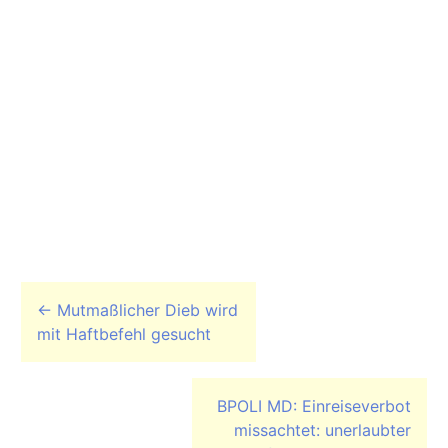
Beitrags-Navigation
←
Mutmaßlicher Dieb wird
mit Haftbefehl gesucht
BPOLI MD: Einreiseverbot
missachtet: unerlaubter