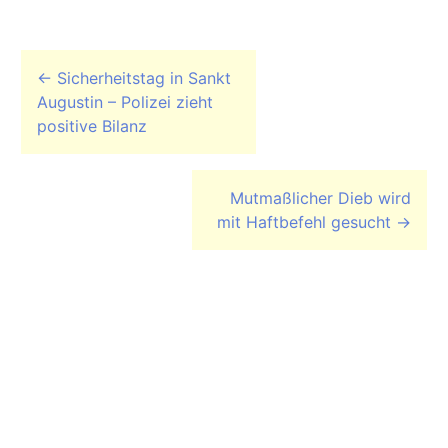
Beitrags-Navigation
←
Sicherheitstag in Sankt
Augustin – Polizei zieht
positive Bilanz
Mutmaßlicher Dieb wird
mit Haftbefehl gesucht
→