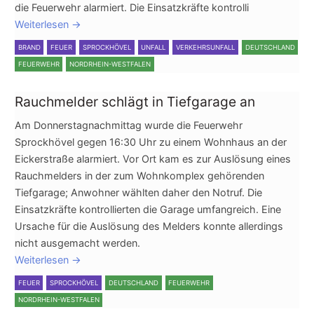
die Feuerwehr alarmiert. Die Einsatzkräfte kontrolli
Weiterlesen
→
BRAND
FEUER
SPROCKHÖVEL
UNFALL
VERKEHRSUNFALL
DEUTSCHLAND
FEUERWEHR
NORDRHEIN-WESTFALEN
Rauchmelder schlägt in Tiefgarage an
Am Donnerstagnachmittag wurde die Feuerwehr
Sprockhövel gegen 16:30 Uhr zu einem Wohnhaus an der
Eickerstraße alarmiert. Vor Ort kam es zur Auslösung eines
Rauchmelders in der zum Wohnkomplex gehörenden
Tiefgarage; Anwohner wählten daher den Notruf. Die
Einsatzkräfte kontrollierten die Garage umfangreich. Eine
Ursache für die Auslösung des Melders konnte allerdings
nicht ausgemacht werden.
Weiterlesen
→
FEUER
SPROCKHÖVEL
DEUTSCHLAND
FEUERWEHR
NORDRHEIN-WESTFALEN