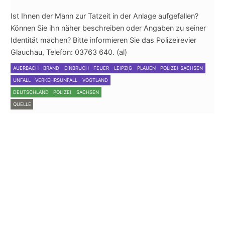
Ist Ihnen der Mann zur Tatzeit in der Anlage aufgefallen?
Können Sie ihn näher beschreiben oder Angaben zu seiner
Identität machen? Bitte informieren Sie das Polizeirevier
Glauchau, Telefon: 03763 640. (al)
AUERBACH
BRAND
EINBRUCH
FEUER
LEIPZIG
PLAUEN
POLIZEI-SACHSEN
UNFALL
VERKEHRSUNFALL
VOGTLAND
DEUTSCHLAND
POLIZEI
SACHSEN
QUELLE