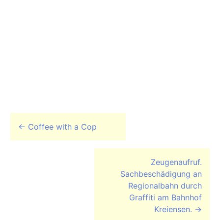
Beitrags-Navigation
←
Coffee with a Cop
Zeugenaufruf.
Sachbeschädigung an
Regionalbahn durch
Graffiti am Bahnhof
Kreiensen.
→