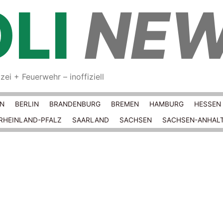
LI
NE
ei + Feuerwehr – inoffiziell
Springe zum Inhalt
RN
BERLIN
BRANDENBURG
BREMEN
HAMBURG
HESSEN
RHEINLAND-PFALZ
SAARLAND
SACHSEN
SACHSEN-ANHAL