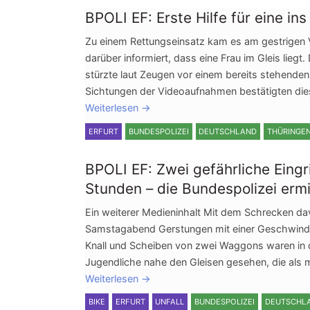
BPOLI EF: Erste Hilfe für eine ins
Zu einem Rettungseinsatz kam es am gestrigen 
darüber informiert, dass eine Frau im Gleis lieg
stürzte laut Zeugen vor einem bereits stehende
Sichtungen der Videoaufnahmen bestätigten di
Weiterlesen
→
ERFURT
BUNDESPOLIZEI
DEUTSCHLAND
THÜRINGE
BPOLI EF: Zwei gefährliche Eingr
Stunden – die Bundespolizei ermi
Ein weiterer Medieninhalt Mit dem Schrecken d
Samstagabend Gerstungen mit einer Geschwindig
Knall und Scheiben von zwei Waggons waren in 
Jugendliche nahe den Gleisen gesehen, die als
Weiterlesen
→
BIKE
ERFURT
UNFALL
BUNDESPOLIZEI
DEUTSCHL