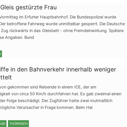
 Gleis gestürzte Frau
Vormittag im Erfurter Hauptbahnhof. Die Bundespolizei wurde
t. Der betroffene Fahrweg wurde unmittelbar gesperrt. Die Deutsche
n Zug rückwärts in das Gleisbett - ohne Fremdeinwirkung. Spätere
ese Angaben. Bund
N
iffe in den Bahnverkehr innerhalb weniger
ttelt
avon gekommen sind Reisende in einem ICE, der am
keit von circa 50 Km/h durchfahren hat. Es gab zweimal einen
der Folge beschädigt. Der Zugführer hatte zwei mutmaßlich
 mögliche Verursacher in Frage kommen. Beim Hal
AND
THÜRINGEN