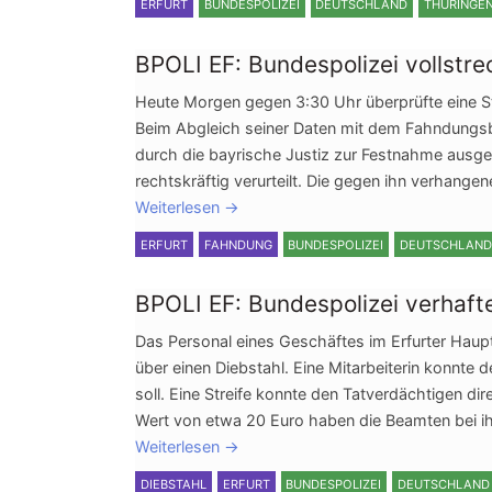
ERFURT
BUNDESPOLIZEI
DEUTSCHLAND
THÜRINGE
BPOLI EF: Bundespolizei vollstr
Heute Morgen gegen 3:30 Uhr überprüfte eine St
Beim Abgleich seiner Daten mit dem Fahndungs
durch die bayrische Justiz zur Festnahme ausge
rechtskräftig verurteilt. Die gegen ihn verhang
Weiterlesen
→
ERFURT
FAHNDUNG
BUNDESPOLIZEI
DEUTSCHLAND
BPOLI EF: Bundespolizei verhaf
Das Personal eines Geschäftes im Erfurter Haup
über einen Diebstahl. Eine Mitarbeiterin konnte
soll. Eine Streife konnte den Tatverdächtigen 
Wert von etwa 20 Euro haben die Beamten bei i
Weiterlesen
→
DIEBSTAHL
ERFURT
BUNDESPOLIZEI
DEUTSCHLAND