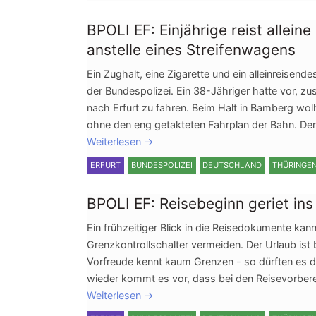
BPOLI EF: Einjährige reist allein
anstelle eines Streifenwagens
Ein Zughalt, eine Zigarette und ein alleinreise
der Bundespolizei. Ein 38-Jähriger hatte vor, 
nach Erfurt zu fahren. Beim Halt in Bamberg wol
ohne den eng getakteten Fahrplan der Bahn. Der
Weiterlesen
→
ERFURT
BUNDESPOLIZEI
DEUTSCHLAND
THÜRINGE
BPOLI EF: Reisebeginn geriet ins
Ein frühzeitiger Blick in die Reisedokumente k
Grenzkontrollschalter vermeiden. Der Urlaub ist b
Vorfreude kennt kaum Grenzen - so dürften es de
wieder kommt es vor, dass bei den Reisevorbereit
Weiterlesen
→