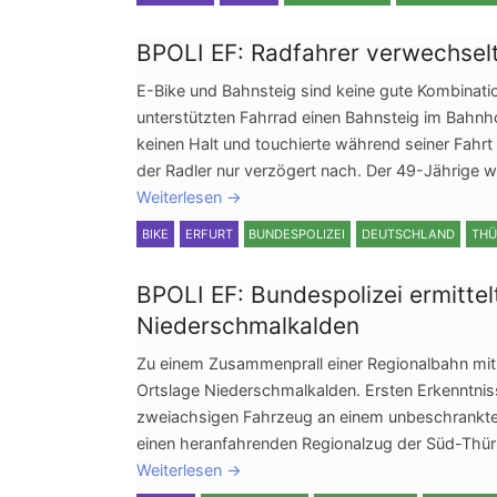
BPOLI EF: Radfahrer verwechsel
E-Bike und Bahnsteig sind keine gute Kombinati
unterstützten Fahrrad einen Bahnsteig im Bahnho
keinen Halt und touchierte während seiner Fahr
der Radler nur verzögert nach. Der 49-Jährige 
Weiterlesen
→
BIKE
ERFURT
BUNDESPOLIZEI
DEUTSCHLAND
THÜ
BPOLI EF: Bundespolizei ermitte
Niederschmalkalden
Zu einem Zusammenprall einer Regionalbahn mi
Ortslage Niederschmalkalden. Ersten Erkenntniss
zweiachsigen Fahrzeug an einem unbeschrankte
einen heranfahrenden Regionalzug der Süd-Thü
Weiterlesen
→