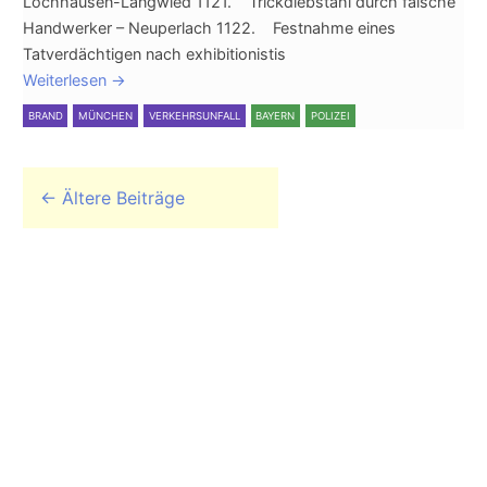
Lochhausen-Langwied 1121. Trickdiebstahl durch falsche
Handwerker – Neuperlach 1122. Festnahme eines
Tatverdächtigen nach exhibitionistis
Weiterlesen
→
BRAND
MÜNCHEN
VERKEHRSUNFALL
BAYERN
POLIZEI
Beitrags-Navigation
←
Ältere Beiträge