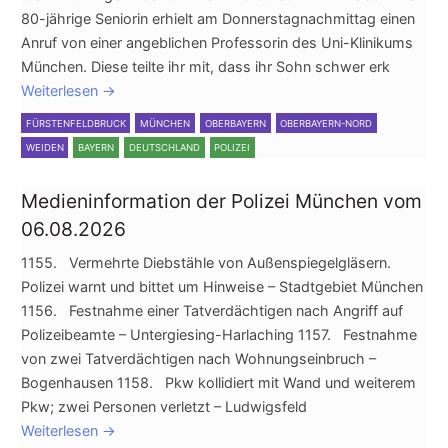
80-jährige Seniorin erhielt am Donnerstagnachmittag einen
Anruf von einer angeblichen Professorin des Uni-Klinikums
München. Diese teilte ihr mit, dass ihr Sohn schwer erk
Weiterlesen
→
FÜRSTENFELDBRUCK
MÜNCHEN
OBERBAYERN
OBERBAYERN-NORD
WEIDEN
BAYERN
DEUTSCHLAND
POLIZEI
Medieninformation der Polizei München vom
06.08.2026
1155. Vermehrte Diebstähle von Außenspiegelgläsern.
Polizei warnt und bittet um Hinweise – Stadtgebiet München
1156. Festnahme einer Tatverdächtigen nach Angriff auf
Polizeibeamte – Untergiesing-Harlaching 1157. Festnahme
von zwei Tatverdächtigen nach Wohnungseinbruch –
Bogenhausen 1158. Pkw kollidiert mit Wand und weiterem
Pkw; zwei Personen verletzt – Ludwigsfeld
Weiterlesen
→