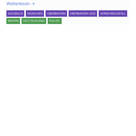
Weiterlesen
→
MIESBACH
MÜNCHEN
OBERBAYERN
OBERBAYERN-SÜD
VERKEHRSUNFALL
BAYERN
DEUTSCHLAND
POLIZEI