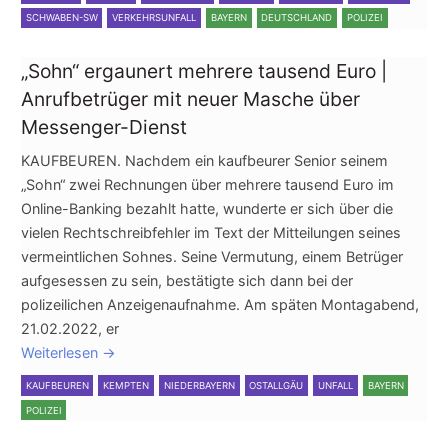
SCHWABEN-SW
VERKEHRSUNFALL
BAYERN
DEUTSCHLAND
POLIZEI
„Sohn“ ergaunert mehrere tausend Euro |
Anrufbetrüger mit neuer Masche über
Messenger-Dienst
KAUFBEUREN. Nachdem ein kaufbeurer Senior seinem
„Sohn“ zwei Rechnungen über mehrere tausend Euro im
Online-Banking bezahlt hatte, wunderte er sich über die
vielen Rechtschreibfehler im Text der Mitteilungen seines
vermeintlichen Sohnes. Seine Vermutung, einem Betrüger
aufgesessen zu sein, bestätigte sich dann bei der
polizeilichen Anzeigenaufnahme. Am späten Montagabend,
21.02.2022, er
Weiterlesen
→
KAUFBEUREN
KEMPTEN
NIEDERBAYERN
OSTALLGÄU
UNFALL
BAYERN
POLIZEI