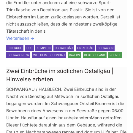
die Ermittler unter anderem auf eine schwarze Sport-
Trinkflasche von Decathlon aus Plastik. Sie ist von den
Einbrechern im Laden zurückgelassen worden. Derzeit ist
nicht auszuschließen, dass die mindestens zweiköpfige
Täterschaft in den s
Weiterlesen
→
EINBRUCH
HOF
KEMPTEN
OBERALLGÄU
OSTALLGÄU
SCHWABEN
SCHWABEN-SW
WEILHEIM-SCHONGAU
BAYERN
DEUTSCHLAND
POLIZEI
Zwei Einbrüche im südlichen Ostallgäu |
Hinweise erbeten
SCHWANGAU / HALBLECH. Zwei Einbrüche sind in der
Nacht von Dienstag auf Mittwoch im südlichen Ostallgäu
begangen worden. Im Schwangauer Ortsteil Brunnen ist die
Bewohnerin eines Anwesens in der Seestraße gegen 06:00
Uhr im Hausflur auf einen ihr unbekannternMann getroffen.
Dieser flüchtete daraufhin aus dem Gebäude, während die
Frau zum Nachbaranwesen rannte und dort um Hilfe bat. Die