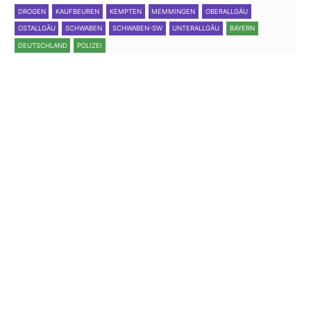
DROGEN
KAUFBEUREN
KEMPTEN
MEMMINGEN
OBERALLGÄU
OSTALLGÄU
SCHWABEN
SCHWABEN-SW
UNTERALLGÄU
BAYERN
DEUTSCHLAND
POLIZEI