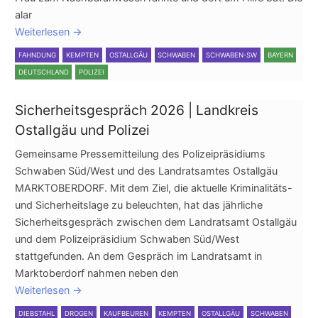
alar
Weiterlesen
→
FAHNDUNG
KEMPTEN
OSTALLGÄU
SCHWABEN
SCHWABEN-SW
BAYERN
DEUTSCHLAND
POLIZEI
Sicherheitsgespräch 2026 | Landkreis
Ostallgäu und Polizei
Gemeinsame Pressemitteilung des Polizeipräsidiums
Schwaben Süd/West und des Landratsamtes Ostallgäu
MARKTOBERDORF. Mit dem Ziel, die aktuelle Kriminalitäts-
und Sicherheitslage zu beleuchten, hat das jährliche
Sicherheitsgespräch zwischen dem Landratsamt Ostallgäu
und dem Polizeipräsidium Schwaben Süd/West
stattgefunden. An dem Gespräch im Landratsamt in
Marktoberdorf nahmen neben den
Weiterlesen
→
DIEBSTAHL
DROGEN
KAUFBEUREN
KEMPTEN
OSTALLGÄU
SCHWABEN