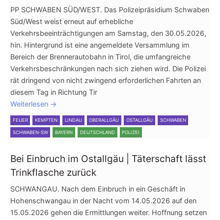
PP SCHWABEN SÜD/WEST. Das Polizeipräsidium Schwaben
Süd/West weist erneut auf erhebliche
Verkehrsbeeinträchtigungen am Samstag, den 30.05.2026,
hin. Hintergrund ist eine angemeldete Versammlung im
Bereich der Brennerautobahn in Tirol, die umfangreiche
Verkehrsbeschränkungen nach sich ziehen wird. Die Polizei
rät dringend von nicht zwingend erforderlichen Fahrten an
diesem Tag in Richtung Tir
Weiterlesen
→
FEUER
KEMPTEN
LINDAU
OBERALLGÄU
OSTALLGÄU
SCHWABEN
SCHWABEN-SW
BAYERN
DEUTSCHLAND
POLIZEI
Bei Einbruch im Ostallgäu | Täterschaft lässt
Trinkflasche zurück
SCHWANGAU. Nach dem Einbruch in ein Geschäft in
Hohenschwangau in der Nacht vom 14.05.2026 auf den
15.05.2026 gehen die Ermittlungen weiter. Hoffnung setzen