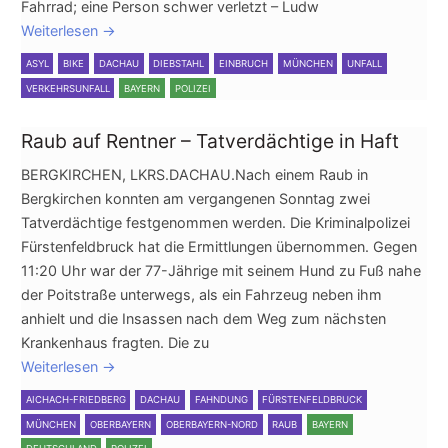
Fahrrad; eine Person schwer verletzt – Ludw
Weiterlesen
→
ASYL
BIKE
DACHAU
DIEBSTAHL
EINBRUCH
MÜNCHEN
UNFALL
VERKEHRSUNFALL
BAYERN
POLIZEI
Raub auf Rentner – Tatverdächtige in Haft
BERGKIRCHEN, LKRS.DACHAU.Nach einem Raub in
Bergkirchen konnten am vergangenen Sonntag zwei
Tatverdächtige festgenommen werden. Die Kriminalpolizei
Fürstenfeldbruck hat die Ermittlungen übernommen. Gegen
11:20 Uhr war der 77-Jährige mit seinem Hund zu Fuß nahe
der Poitstraße unterwegs, als ein Fahrzeug neben ihm
anhielt und die Insassen nach dem Weg zum nächsten
Krankenhaus fragten. Die zu
Weiterlesen
→
AICHACH-FRIEDBERG
DACHAU
FAHNDUNG
FÜRSTENFELDBRUCK
MÜNCHEN
OBERBAYERN
OBERBAYERN-NORD
RAUB
BAYERN