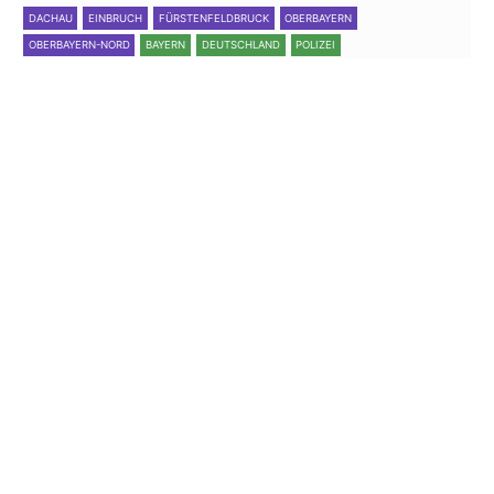
DACHAU
EINBRUCH
FÜRSTENFELDBRUCK
OBERBAYERN
OBERBAYERN-NORD
BAYERN
DEUTSCHLAND
POLIZEI