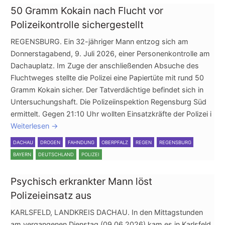
50 Gramm Kokain nach Flucht vor
Polizeikontrolle sichergestellt
REGENSBURG. Ein 32-jähriger Mann entzog sich am
Donnerstagabend, 9. Juli 2026, einer Personenkontrolle am
Dachauplatz. Im Zuge der anschließenden Absuche des
Fluchtweges stellte die Polizei eine Papiertüte mit rund 50
Gramm Kokain sicher. Der Tatverdächtige befindet sich in
Untersuchungshaft. Die Polizeiinspektion Regensburg Süd
ermittelt. Gegen 21:10 Uhr wollten Einsatzkräfte der Polizei i
Weiterlesen
→
DACHAU
DROGEN
FAHNDUNG
OBERPFALZ
REGEN
REGENSBURG
BAYERN
DEUTSCHLAND
POLIZEI
Psychisch erkrankter Mann löst
Polizeieinsatz aus
KARLSFELD, LANDKREIS DACHAU. In den Mittagstunden
am vergangenen Dienstag (09.06.2026) kam es in Karlsfeld