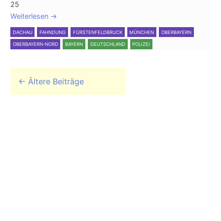
25
Weiterlesen
→
DACHAU
FAHNDUNG
FÜRSTENFELDBRUCK
MÜNCHEN
OBERBAYERN
OBERBAYERN-NORD
BAYERN
DEUTSCHLAND
POLIZEI
Beitrags-Navigation
←
Ältere Beiträge