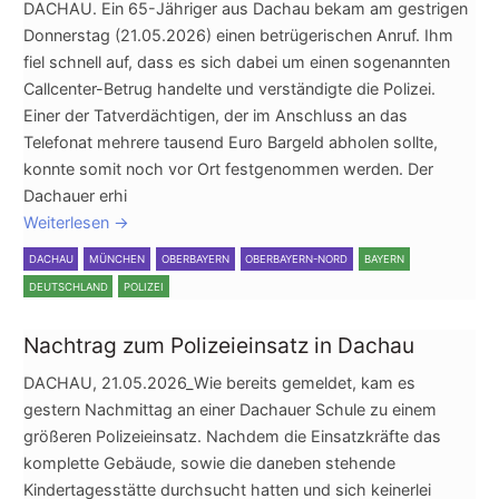
DACHAU. Ein 65-Jähriger aus Dachau bekam am gestrigen
Donnerstag (21.05.2026) einen betrügerischen Anruf. Ihm
fiel schnell auf, dass es sich dabei um einen sogenannten
Callcenter-Betrug handelte und verständigte die Polizei.
Einer der Tatverdächtigen, der im Anschluss an das
Telefonat mehrere tausend Euro Bargeld abholen sollte,
konnte somit noch vor Ort festgenommen werden. Der
Dachauer erhi
Weiterlesen
→
DACHAU
MÜNCHEN
OBERBAYERN
OBERBAYERN-NORD
BAYERN
DEUTSCHLAND
POLIZEI
Nachtrag zum Polizeieinsatz in Dachau
DACHAU, 21.05.2026_Wie bereits gemeldet, kam es
gestern Nachmittag an einer Dachauer Schule zu einem
größeren Polizeieinsatz. Nachdem die Einsatzkräfte das
komplette Gebäude, sowie die daneben stehende
Kindertagesstätte durchsucht hatten und sich keinerlei