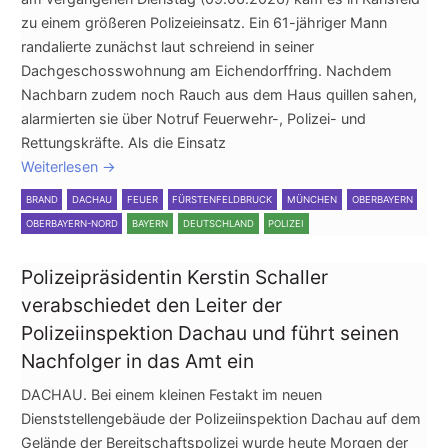
zu einem größeren Polizeieinsatz. Ein 61-jähriger Mann
randalierte zunächst laut schreiend in seiner
Dachgeschosswohnung am Eichendorffring. Nachdem
Nachbarn zudem noch Rauch aus dem Haus quillen sahen,
alarmierten sie über Notruf Feuerwehr-, Polizei- und
Rettungskräfte. Als die Einsatz
Weiterlesen
→
BRAND
DACHAU
FEUER
FÜRSTENFELDBRUCK
MÜNCHEN
OBERBAYERN
OBERBAYERN-NORD
BAYERN
DEUTSCHLAND
POLIZEI
Polizeipräsidentin Kerstin Schaller
verabschiedet den Leiter der
Polizeiinspektion Dachau und führt seinen
Nachfolger in das Amt ein
DACHAU. Bei einem kleinen Festakt im neuen
Dienststellengebäude der Polizeiinspektion Dachau auf dem
Gelände der Bereitschaftspolizei wurde heute Morgen der