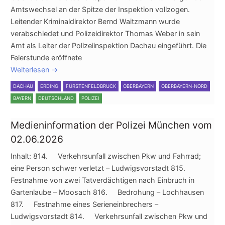
Amtswechsel an der Spitze der Inspektion vollzogen.
Leitender Kriminaldirektor Bernd Waitzmann wurde
verabschiedet und Polizeidirektor Thomas Weber in sein
Amt als Leiter der Polizeiinspektion Dachau eingeführt. Die
Feierstunde eröffnete
Weiterlesen
→
DACHAU
ERDING
FÜRSTENFELDBRUCK
OBERBAYERN
OBERBAYERN-NORD
BAYERN
DEUTSCHLAND
POLIZEI
Medieninformation der Polizei München vom
02.06.2026
Inhalt: 814. Verkehrsunfall zwischen Pkw und Fahrrad;
eine Person schwer verletzt – Ludwigsvorstadt 815.
Festnahme von zwei Tatverdächtigen nach Einbruch in
Gartenlaube – Moosach 816. Bedrohung – Lochhausen
817. Festnahme eines Serieneinbrechers –
Ludwigsvorstadt 814. Verkehrsunfall zwischen Pkw und