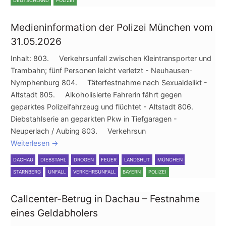
DEUTSCHLAND
POLIZEI
Medieninformation der Polizei München vom
31.05.2026
Inhalt: 803. Verkehrsunfall zwischen Kleintransporter und
Trambahn; fünf Personen leicht verletzt - Neuhausen-
Nymphenburg 804. Täterfestnahme nach Sexualdelikt -
Altstadt 805. Alkoholisierte Fahrerin fährt gegen
geparktes Polizeifahrzeug und flüchtet - Altstadt 806.
Diebstahlserie an geparkten Pkw in Tiefgaragen -
Neuperlach / Aubing 803. Verkehrsun
Weiterlesen
→
DACHAU
DIEBSTAHL
DROGEN
FEUER
LANDSHUT
MÜNCHEN
STARNBERG
UNFALL
VERKEHRSUNFALL
BAYERN
POLIZEI
Callcenter-Betrug in Dachau – Festnahme
eines Geldabholers