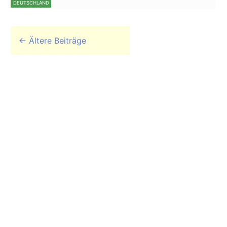
DEUTSCHLAND
Beitrags-Navigation
←
Ältere Beiträge