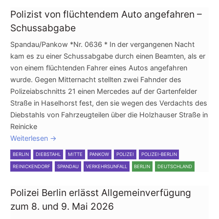
Polizist von flüchtendem Auto angefahren –
Schussabgabe
Spandau/Pankow *Nr. 0636 * In der vergangenen Nacht
kam es zu einer Schussabgabe durch einen Beamten, als er
von einem flüchtenden Fahrer eines Autos angefahren
wurde. Gegen Mitternacht stellten zwei Fahnder des
Polizeiabschnitts 21 einen Mercedes auf der Gartenfelder
Straße in Haselhorst fest, den sie wegen des Verdachts des
Diebstahls von Fahrzeugteilen über die Holzhauser Straße in
Reinicke
Weiterlesen
→
BERLIN
DIEBSTAHL
MITTE
PANKOW
POLIZEI
POLIZEI-BERLIN
REINICKENDORF
SPANDAU
VERKEHRSUNFALL
BERLIN
DEUTSCHLAND
Polizei Berlin erlässt Allgemeinverfügung
zum 8. und 9. Mai 2026