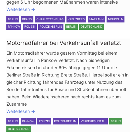
gegen 6 Uhr begonnenen Maßnahmen waren intensive
Weiterlesen
→
BERLIN
BRAND
CHARLOTTENBURG
KREUZBERG
MARZAHN
NEUKÖLLN
PANKOW
POLIZEI
POLIZEI-BERLIN
BERLIN
DEUTSCHLAND
Motorradfahrer bei Verkehrsunfall verletzt
Ein Motorradfahrer wurde gestern Vormittag bei einem
Verkehrsunfall in Pankow verletzt. Nach bisherigen
Erkenntnissen befuhr der 60-Jährige gegen 11 Uhr die
Berliner Straße in Richtung Breite Straße. Hierbei soll er ein in
gleicher Richtung fahrendes Fahrzeug unter Nutzung des
Sonderfahrstreifens für Busse und Straßenbahnen überholt
haben. Beim Wiedereinscheren nach rechts kam es zum
Zusamme
Weiterlesen
→
BERLIN
PANKOW
POLIZEI
POLIZEI-BERLIN
VERKEHRSUNFALL
BERLIN
DEUTSCHLAND