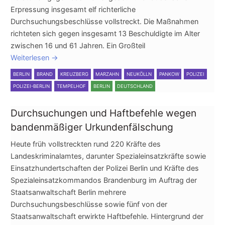
Erpressung insgesamt elf richterliche
Durchsuchungsbeschlüsse vollstreckt. Die Maßnahmen
richteten sich gegen insgesamt 13 Beschuldigte im Alter
zwischen 16 und 61 Jahren. Ein Großteil
Weiterlesen
→
BERLIN
BRAND
KREUZBERG
MARZAHN
NEUKÖLLN
PANKOW
POLIZEI
POLIZEI-BERLIN
TEMPELHOF
BERLIN
DEUTSCHLAND
Durchsuchungen und Haftbefehle wegen
bandenmäßiger Urkundenfälschung
Heute früh vollstreckten rund 220 Kräfte des
Landeskriminalamtes, darunter Spezialeinsatzkräfte sowie
Einsatzhundertschaften der Polizei Berlin und Kräfte des
Spezialeinsatzkommandos Brandenburg im Auftrag der
Staatsanwaltschaft Berlin mehrere
Durchsuchungsbeschlüsse sowie fünf von der
Staatsanwaltschaft erwirkte Haftbefehle. Hintergrund der