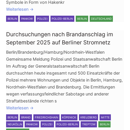
Symbole in Form von Hakenkr
Weiterlesen
→
BERLIN
PANKOW
POLIZEI
POLIZEI-BERLIN
BERLIN
DEUTSCHLAND
Durchsuchungen nach Brandanschlag im
September 2025 auf Berliner Stromnetz
Berlin/Brandenburg/Hamburg/Nordrhein-Westfalen
Gemeinsame Meldung Polizei und Staatsanwaltschaft Berlin
Im Auftrag der Generalstaatsanwaltschaft Berlin
durchsuchten heute insgesamt rund 500 Einsatzkräfte der
Polizei mehrere Wohnungen und Objekte in Berlin, Hamburg,
Nordrhein-Westfalen und Brandenburg. Die Ermittlungen
wegen verfassungsfeindlicher Sabotage und anderer
Straftatbestände richten s
Weiterlesen
→
BERLIN
BRAND
FRIEDRICHSHAIN
KÖPENICK
KREUZBERG
MITTE
NEUKÖLLN
PANKOW
POLIZEI
POLIZEI-BERLIN
TREPTOW
BERLIN