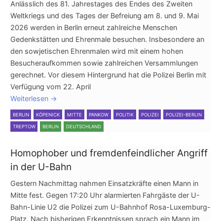
Anlässlich des 81. Jahrestages des Endes des Zweiten
Weltkriegs und des Tages der Befreiung am 8. und 9. Mai
2026 werden in Berlin erneut zahlreiche Menschen
Gedenkstätten und Ehrenmale besuchen. Insbesondere an
den sowjetischen Ehrenmalen wird mit einem hohen
Besucheraufkommen sowie zahlreichen Versammlungen
gerechnet. Vor diesem Hintergrund hat die Polizei Berlin mit
Verfügung vom 22. April
Weiterlesen
→
BERLIN
KÖPENICK
MITTE
PANKOW
POLITIK
POLIZEI
POLIZEI-BERLIN
TREPTOW
BERLIN
DEUTSCHLAND
Homophober und fremdenfeindlicher Angriff
in der U-Bahn
Gestern Nachmittag nahmen Einsatzkräfte einen Mann in
Mitte fest. Gegen 17:20 Uhr alarmierten Fahrgäste der U-
Bahn-Linie U2 die Polizei zum U-Bahnhof Rosa-Luxemburg-
Platz. Nach bisherigen Erkenntnissen sprach ein Mann im